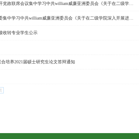
生命科学与基础医学学院召开党政联席会议集中学习中共william威廉亚洲委员会《关于在二级学院深入开展进一步研究落实省委巡视整改要求的通知》
生命科学与基础医学学院党委集中学习中共william威廉亚洲委员会《关于在二级学院深入开展进一步研究落实省委巡视整改要求的通知》
接收转专业学生公示
学联合培养2021届硕士研究生论文答辩通知
页